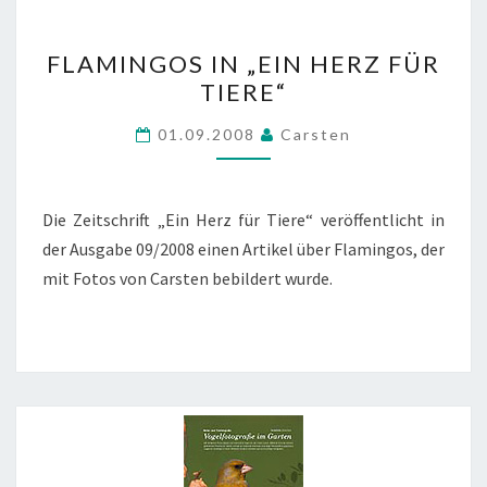
FLAMINGOS
FLAMINGOS IN „EIN HERZ FÜR
IN
TIERE“
„EIN
HERZ
01.09.2008
Carsten
FÜR
TIERE“
Die Zeitschrift „Ein Herz für Tiere“ veröffentlicht in
der Ausgabe 09/2008 einen Artikel über Flamingos, der
mit Fotos von Carsten bebildert wurde.