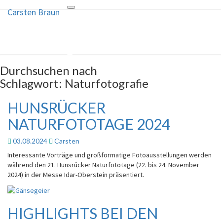
Carsten Braun
Toggle
Carsten Braun
navigation
Naturfotografie
Durchsuchen nach
Schlagwort:
Naturfotografie
HUNSRÜCKER
HUNSRÜCKER
NATURFOTOTAGE
NATURFOTOTAGE 2024
2024
03.08.2024
Carsten
Interessante Vorträge und großformatige Fotoausstellungen werden
während den 21. Hunsrücker Naturfototage (22. bis 24. November
2024) in der Messe Idar-Oberstein präsentiert.
HIGHLIGHTS BEI DEN
HIGHLIGHTS
BEI