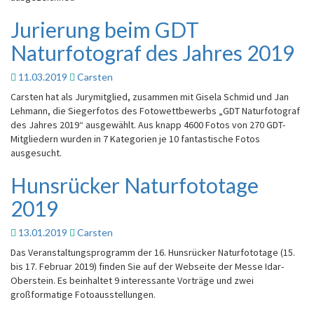
Jurierung beim GDT
Jurierung
beim
Naturfotograf des Jahres 2019
GDT
Naturfotograf
11.03.2019
Carsten
des
Jahres
Carsten hat als Jurymitglied, zusammen mit Gisela Schmid und Jan
2019
Lehmann, die Siegerfotos des Fotowettbewerbs „GDT Naturfotograf
des Jahres 2019“ ausgewählt. Aus knapp 4600 Fotos von 270 GDT-
Mitgliedern wurden in 7 Kategorien je 10 fantastische Fotos
ausgesucht.
Hunsrücker Naturfototage
Hunsrücker
Naturfototage
2019
2019
13.01.2019
Carsten
Das Veranstaltungsprogramm der 16. Hunsrücker Naturfototage (15.
bis 17. Februar 2019) finden Sie auf der Webseite der Messe Idar-
Oberstein. Es beinhaltet 9 interessante Vorträge und zwei
großformatige Fotoausstellungen.