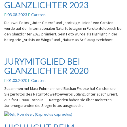
GLANZLICHTER 2023
DEN
GLANZLICHTER
03.08.2023
Carsten
2023
Die zwei Fotos „Unter Geiern“ und „spritzige Linien“ von Carsten
wurde auf den Internationalen Naturfototagen in Fürstenfeldbruck bei
den Glanzlichter 2023 prämiert. Sein Foto wurde als Highlight in der
Kategorie „Artists on Wings“ und „Nature as Art“ ausgezeichnet.
JURYMITGLIED BEI
JURYMITGLIED
BEI
GLANZLICHTER 2020
GLANZLICHTER
2020
01.03.2020
Carsten
Zusammen mit Mara Fuhrmann und Bastian Freese hat Carsten die
Siegerfotos des Naturfotowettbewerbs „Glanzlichter 2020“ juriert.
Aus fast 17000 Fotos in 11 Kategorien haben sie über mehreren
Jurierungsrunden die Siegerfotos ausgesucht.
HIGHLIGHT