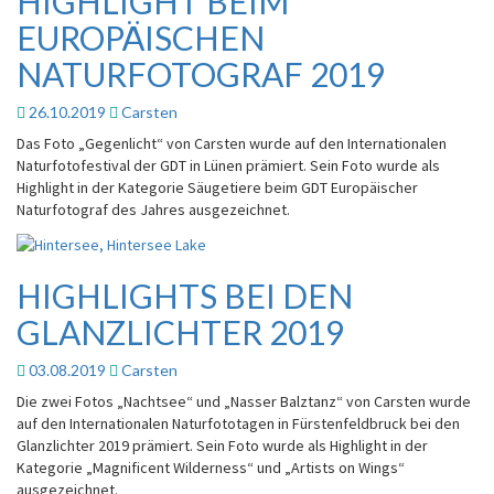
HIGHLIGHT BEIM
BEIM
EUROPÄISCHEN
EUROPÄISCHEN
NATURFOTOGRAF
NATURFOTOGRAF 2019
2019
26.10.2019
Carsten
Das Foto „Gegenlicht“ von Carsten wurde auf den Internationalen
Naturfotofestival der GDT in Lünen prämiert. Sein Foto wurde als
Highlight in der Kategorie Säugetiere beim GDT Europäischer
Naturfotograf des Jahres ausgezeichnet.
HIGHLIGHTS BEI DEN
HIGHLIGHTS
BEI
GLANZLICHTER 2019
DEN
GLANZLICHTER
03.08.2019
Carsten
2019
Die zwei Fotos „Nachtsee“ und „Nasser Balztanz“ von Carsten wurde
auf den Internationalen Naturfototagen in Fürstenfeldbruck bei den
Glanzlichter 2019 prämiert. Sein Foto wurde als Highlight in der
Kategorie „Magnificent Wilderness“ und „Artists on Wings“
ausgezeichnet.