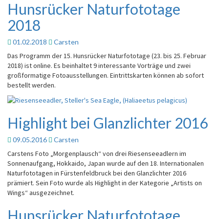
Hunsrücker Naturfototage
Hunsrücker
Naturfototage
2018
2018
01.02.2018
Carsten
Das Programm der 15. Hunsrücker Naturfototage (23. bis 25. Februar
2018) ist online. Es beinhaltet 9 interessante Vorträge und zwei
großformatige Fotoausstellungen. Eintrittskarten können ab sofort
bestellt werden.
Highlight bei Glanzlichter 2016
Highlight
bei
Glanzlichter
09.05.2016
Carsten
2016
Carstens Foto „Morgenplausch“ von drei Riesenseeadlern im
Sonnenaufgang, Hokkaido, Japan wurde auf den 18. Internationalen
Naturfototagen in Fürstenfeldbruck bei den Glanzlichter 2016
prämiert. Sein Foto wurde als Highlight in der Kategorie „Artists on
Wings“ ausgezeichnet.
Hunsrücker Naturfototage
Hunsrücker