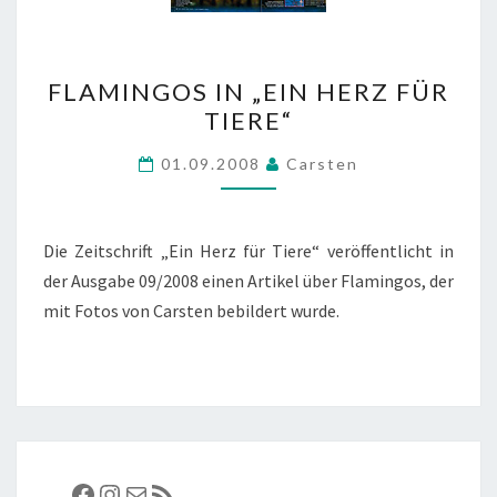
FLAMINGOS
FLAMINGOS IN „EIN HERZ FÜR
IN
TIERE“
„EIN
HERZ
01.09.2008
Carsten
FÜR
TIERE“
Die Zeitschrift „Ein Herz für Tiere“ veröffentlicht in
der Ausgabe 09/2008 einen Artikel über Flamingos, der
mit Fotos von Carsten bebildert wurde.
Facebook
Instagram
E-Mail
RSS-Feed