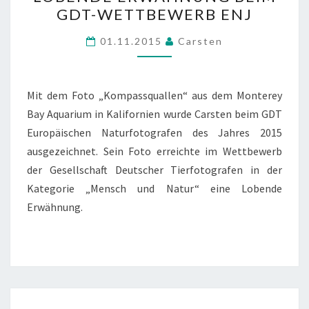
ERWÄHNUNG
GDT-WETTBEWERB ENJ
BEIM
GDT-
01.11.2015
Carsten
WETTBEWERB
ENJ
Mit dem Foto „Kompassquallen“ aus dem Monterey
Bay Aquarium in Kalifornien wurde Carsten beim GDT
Europäischen Naturfotografen des Jahres 2015
ausgezeichnet. Sein Foto erreichte im Wettbewerb
der Gesellschaft Deutscher Tierfotografen in der
Kategorie „Mensch und Natur“ eine Lobende
Erwähnung.