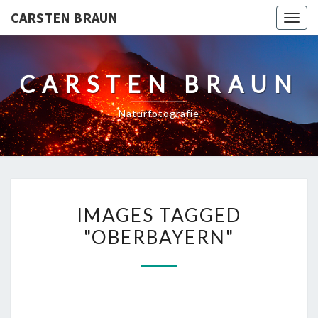
CARSTEN BRAUN
Toggl
CARSTEN BRAUN
Naturfotografie
IMAGES
IMAGES TAGGED
TAGGED
"OBERBAYERN"
"OBERBAYERN"