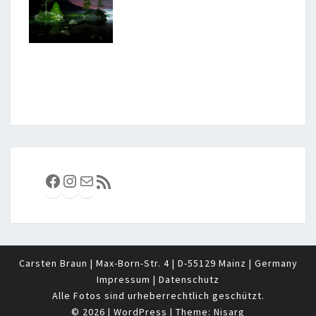
Facebook
Instagram
E-Mail
RSS-Feed
Carsten Braun | Max-Born-Str. 4 | D-55129 Mainz | Germany
Impressum
|
Datenschutz
Alle Fotos sind urheberrechtlich geschützt.
© 2026
|
WordPress
|
Theme:
Nisarg