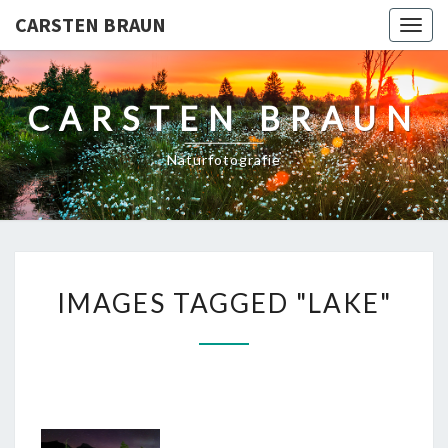
CARSTEN BRAUN
Toggl
CARSTEN BRAUN
Naturfotografie
IMAGES
IMAGES TAGGED "LAKE"
TAGGED
"LAKE"