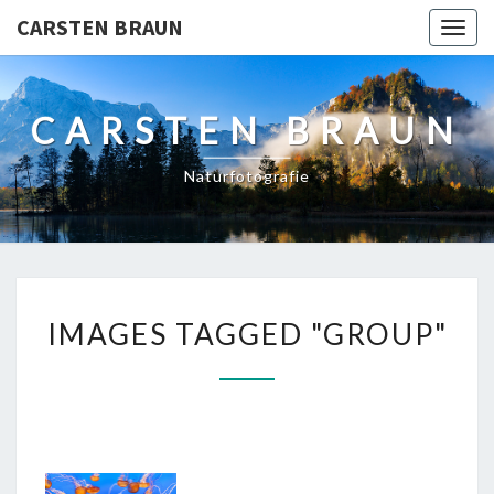
CARSTEN BRAUN
Toggl
CARSTEN BRAUN
Naturfotografie
IMAGES
IMAGES TAGGED "GROUP"
TAGGED
"GROUP"