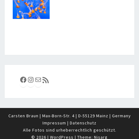
Facebook
Instagram
E-Mail
RSS-Feed
Carsten Braun | Max-Born-Str. 4 | D-55129 Mainz | Germany
Impressum
|
Datenschutz
Alle Fotos sind urheberrechtlich geschützt.
© 2026
|
WordPress
|
Theme:
Nisarg