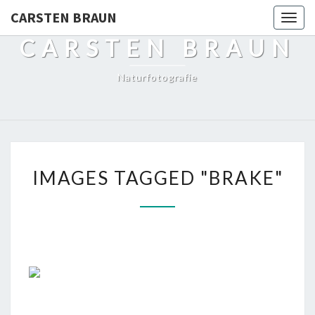
CARSTEN BRAUN
Toggl
CARSTEN BRAUN
Naturfotografie
IMAGES
IMAGES TAGGED "BRAKE"
TAGGED
"BRAKE"