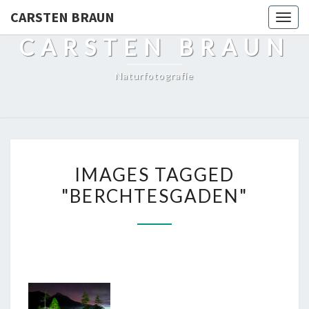
CARSTEN BRAUN
Toggl
CARSTEN BRAUN
Naturfotografie
IMAGES
IMAGES TAGGED
TAGGED
"BERCHTESGADEN"
"BERCHTESGADEN"